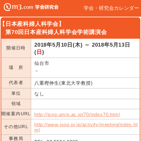
学会・研究会カレンダー
【日本産科婦人科学会】
第70回日本産科婦人科学会学術講演会
2018年5月10日(木) ～ 2018年5月13日
開催日時
(
日
)
仙台市
場 所
－
代表者
八重樫伸生(東北大学教授)
単位
なし
領域
開催案内URL
http://jsog.umin.ac.jp/70/index70.html
http://www.jsog.or.jp/activity/meeting/index.ht
その他URL
ml
事務局