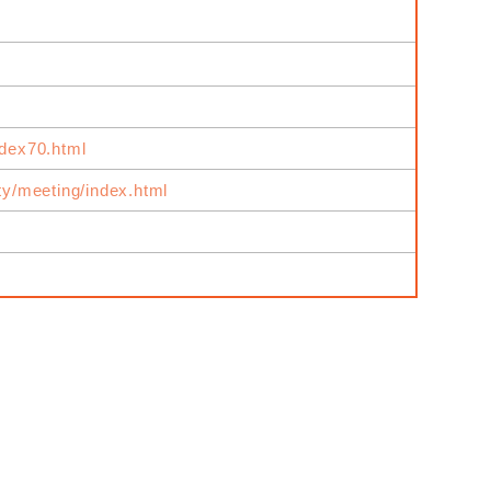
ndex70.html
ity/meeting/index.html