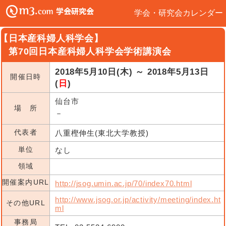
学会・研究会カレンダー
【日本産科婦人科学会】
第70回日本産科婦人科学会学術講演会
2018年5月10日(木) ～ 2018年5月13日
開催日時
(
日
)
仙台市
場 所
－
代表者
八重樫伸生(東北大学教授)
単位
なし
領域
開催案内URL
http://jsog.umin.ac.jp/70/index70.html
http://www.jsog.or.jp/activity/meeting/index.ht
その他URL
ml
事務局