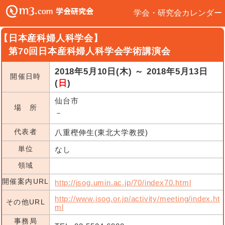
学会・研究会カレンダー
【日本産科婦人科学会】
第70回日本産科婦人科学会学術講演会
2018年5月10日(木) ～ 2018年5月13日
開催日時
(
日
)
仙台市
場 所
－
代表者
八重樫伸生(東北大学教授)
単位
なし
領域
開催案内URL
http://jsog.umin.ac.jp/70/index70.html
http://www.jsog.or.jp/activity/meeting/index.ht
その他URL
ml
事務局