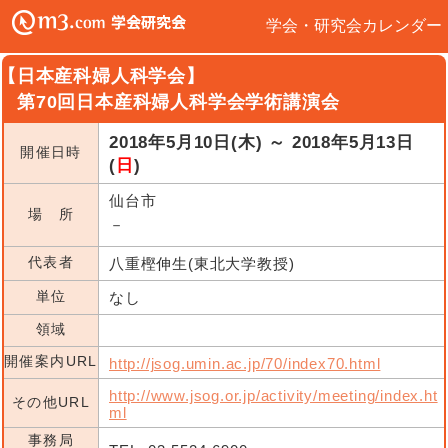
学会・研究会カレンダー
【日本産科婦人科学会】
第70回日本産科婦人科学会学術講演会
2018年5月10日(木) ～ 2018年5月13日
開催日時
(
日
)
仙台市
場 所
－
代表者
八重樫伸生(東北大学教授)
単位
なし
領域
開催案内URL
http://jsog.umin.ac.jp/70/index70.html
http://www.jsog.or.jp/activity/meeting/index.ht
その他URL
ml
事務局