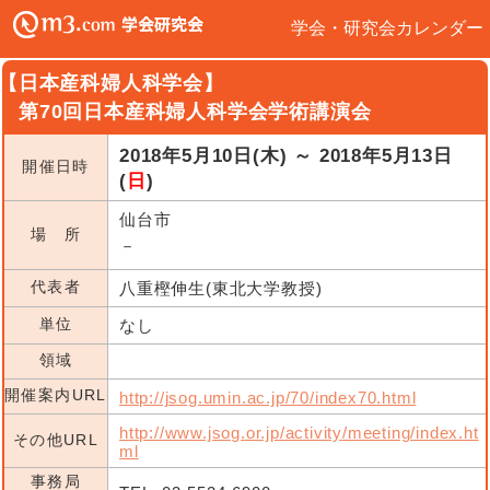
学会・研究会カレンダー
【日本産科婦人科学会】
第70回日本産科婦人科学会学術講演会
2018年5月10日(木) ～ 2018年5月13日
開催日時
(
日
)
仙台市
場 所
－
代表者
八重樫伸生(東北大学教授)
単位
なし
領域
開催案内URL
http://jsog.umin.ac.jp/70/index70.html
http://www.jsog.or.jp/activity/meeting/index.ht
その他URL
ml
事務局