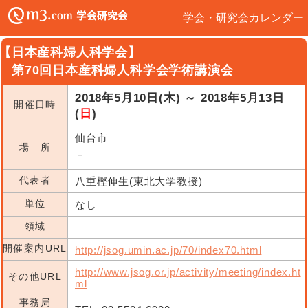
学会・研究会カレンダー
【日本産科婦人科学会】
第70回日本産科婦人科学会学術講演会
2018年5月10日(木) ～ 2018年5月13日
開催日時
(
日
)
仙台市
場 所
－
代表者
八重樫伸生(東北大学教授)
単位
なし
領域
開催案内URL
http://jsog.umin.ac.jp/70/index70.html
http://www.jsog.or.jp/activity/meeting/index.ht
その他URL
ml
事務局