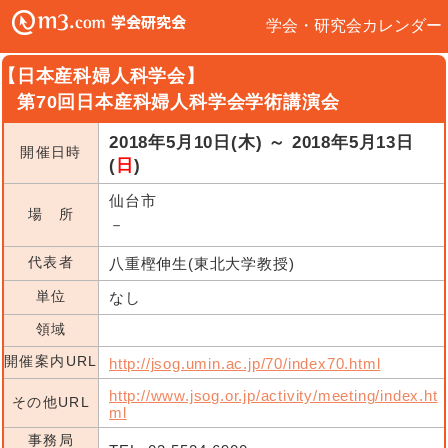
学会・研究会カレンダー
【日本産科婦人科学会】
第70回日本産科婦人科学会学術講演会
2018年5月10日(木) ～ 2018年5月13日
開催日時
(
日
)
仙台市
場 所
－
代表者
八重樫伸生(東北大学教授)
単位
なし
領域
開催案内URL
http://jsog.umin.ac.jp/70/index70.html
http://www.jsog.or.jp/activity/meeting/index.ht
その他URL
ml
事務局