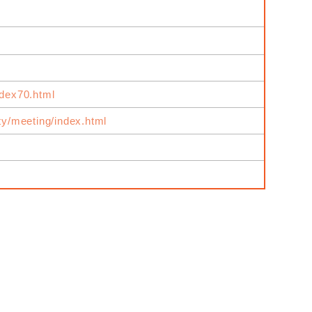
ndex70.html
ity/meeting/index.html