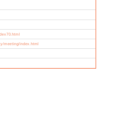
ndex70.html
ity/meeting/index.html