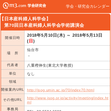
学会・研究会カレンダー
【日本産科婦人科学会】
第70回日本産科婦人科学会学術講演会
2018年5月10日(木) ～ 2018年5月13日
開催日時
(
日
)
仙台市
場 所
－
代表者
八重樫伸生(東北大学教授)
単位
なし
領域
開催案内URL
http://jsog.umin.ac.jp/70/index70.html
http://www.jsog.or.jp/activity/meeting/index.ht
その他URL
ml
事務局