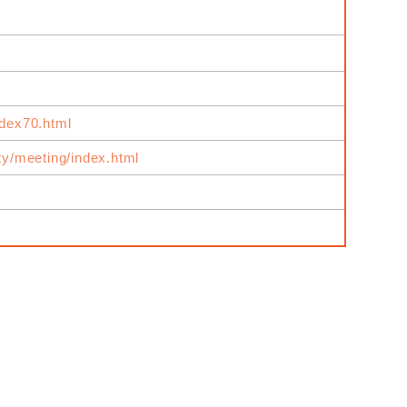
ndex70.html
ity/meeting/index.html