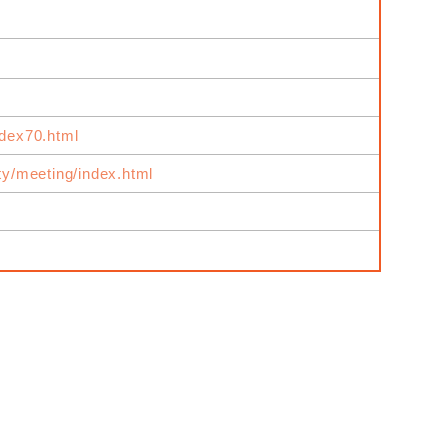
ndex70.html
ity/meeting/index.html