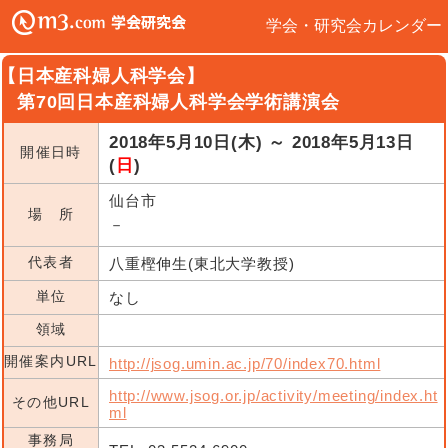
学会・研究会カレンダー
【日本産科婦人科学会】
第70回日本産科婦人科学会学術講演会
2018年5月10日(木) ～ 2018年5月13日
開催日時
(
日
)
仙台市
場 所
－
代表者
八重樫伸生(東北大学教授)
単位
なし
領域
開催案内URL
http://jsog.umin.ac.jp/70/index70.html
http://www.jsog.or.jp/activity/meeting/index.ht
その他URL
ml
事務局