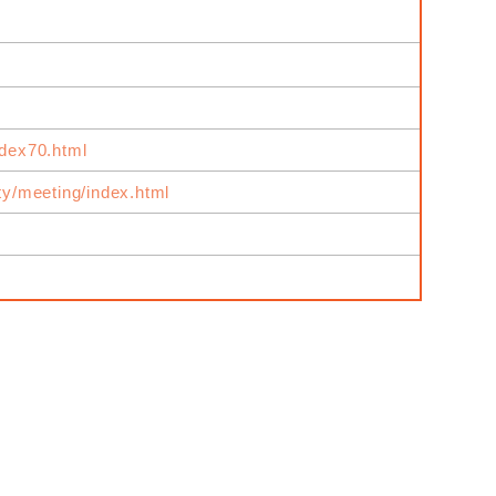
ndex70.html
ity/meeting/index.html