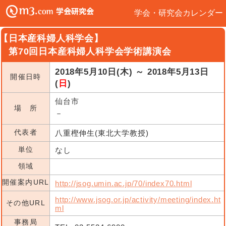
学会・研究会カレンダー
【日本産科婦人科学会】
第70回日本産科婦人科学会学術講演会
2018年5月10日(木) ～ 2018年5月13日
開催日時
(
日
)
仙台市
場 所
－
代表者
八重樫伸生(東北大学教授)
単位
なし
領域
開催案内URL
http://jsog.umin.ac.jp/70/index70.html
http://www.jsog.or.jp/activity/meeting/index.ht
その他URL
ml
事務局