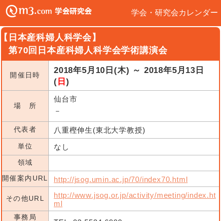
学会・研究会カレンダー
【日本産科婦人科学会】
第70回日本産科婦人科学会学術講演会
2018年5月10日(木) ～ 2018年5月13日
開催日時
(
日
)
仙台市
場 所
－
代表者
八重樫伸生(東北大学教授)
単位
なし
領域
開催案内URL
http://jsog.umin.ac.jp/70/index70.html
http://www.jsog.or.jp/activity/meeting/index.ht
その他URL
ml
事務局