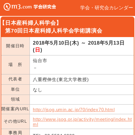
学会・研究会カレンダー
【日本産科婦人科学会】
第70回日本産科婦人科学会学術講演会
2018年5月10日(木) ～ 2018年5月13日
開催日時
(
日
)
仙台市
場 所
－
代表者
八重樫伸生(東北大学教授)
単位
なし
領域
開催案内URL
http://jsog.umin.ac.jp/70/index70.html
http://www.jsog.or.jp/activity/meeting/index.ht
その他URL
ml
事務局