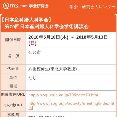
学会・研究会カレンダー
【日本産科婦人科学会】
第70回日本産科婦人科学会学術講演会
2018年5月10日(木) ～ 2018年5月13日
開催日時
(
日
)
仙台市
場 所
－
代表者
八重樫伸生(東北大学教授)
単位
なし
領域
開催案内URL
http://jsog.umin.ac.jp/70/index70.html
http://www.jsog.or.jp/activity/meeting/index.ht
その他URL
ml
事務局