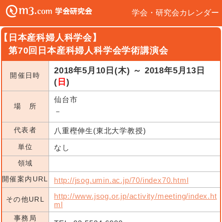
学会・研究会カレンダー
【日本産科婦人科学会】
第70回日本産科婦人科学会学術講演会
2018年5月10日(木) ～ 2018年5月13日
開催日時
(
日
)
仙台市
場 所
－
代表者
八重樫伸生(東北大学教授)
単位
なし
領域
開催案内URL
http://jsog.umin.ac.jp/70/index70.html
http://www.jsog.or.jp/activity/meeting/index.ht
その他URL
ml
事務局