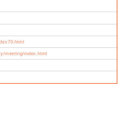
ndex70.html
ity/meeting/index.html