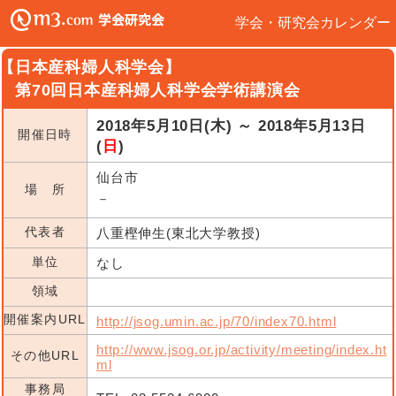
学会・研究会カレンダー
【日本産科婦人科学会】
第70回日本産科婦人科学会学術講演会
2018年5月10日(木) ～ 2018年5月13日
開催日時
(
日
)
仙台市
場 所
－
代表者
八重樫伸生(東北大学教授)
単位
なし
領域
開催案内URL
http://jsog.umin.ac.jp/70/index70.html
http://www.jsog.or.jp/activity/meeting/index.ht
その他URL
ml
事務局