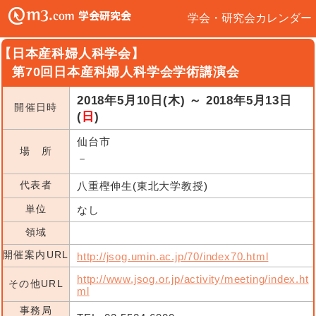
学会・研究会カレンダー
【日本産科婦人科学会】
第70回日本産科婦人科学会学術講演会
2018年5月10日(木) ～ 2018年5月13日
開催日時
(
日
)
仙台市
場 所
－
代表者
八重樫伸生(東北大学教授)
単位
なし
領域
開催案内URL
http://jsog.umin.ac.jp/70/index70.html
http://www.jsog.or.jp/activity/meeting/index.ht
その他URL
ml
事務局