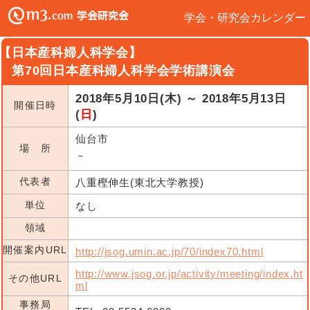
学会・研究会カレンダー
【日本産科婦人科学会】
第70回日本産科婦人科学会学術講演会
2018年5月10日(木) ～ 2018年5月13日
開催日時
(
日
)
仙台市
場 所
－
代表者
八重樫伸生(東北大学教授)
単位
なし
領域
開催案内URL
http://jsog.umin.ac.jp/70/index70.html
http://www.jsog.or.jp/activity/meeting/index.ht
その他URL
ml
事務局