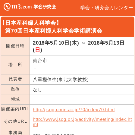
学会・研究会カレンダー
【日本産科婦人科学会】
第70回日本産科婦人科学会学術講演会
2018年5月10日(木) ～ 2018年5月13日
開催日時
(
日
)
仙台市
場 所
－
代表者
八重樫伸生(東北大学教授)
単位
なし
領域
開催案内URL
http://jsog.umin.ac.jp/70/index70.html
http://www.jsog.or.jp/activity/meeting/index.ht
その他URL
ml
事務局