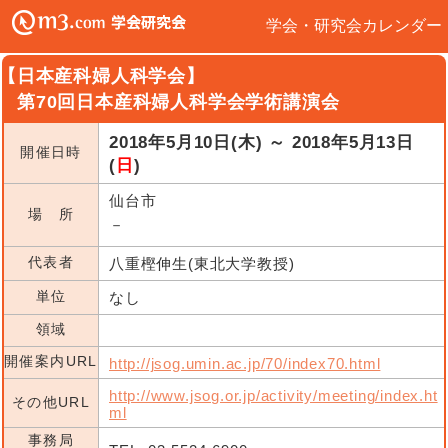
学会・研究会カレンダー
【日本産科婦人科学会】
第70回日本産科婦人科学会学術講演会
2018年5月10日(木) ～ 2018年5月13日
開催日時
(
日
)
仙台市
場 所
－
代表者
八重樫伸生(東北大学教授)
単位
なし
領域
開催案内URL
http://jsog.umin.ac.jp/70/index70.html
http://www.jsog.or.jp/activity/meeting/index.ht
その他URL
ml
事務局