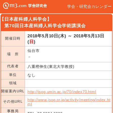
学会・研究会カレンダー
【日本産科婦人科学会】
第70回日本産科婦人科学会学術講演会
2018年5月10日(木) ～ 2018年5月13日
開催日時
(
日
)
仙台市
場 所
－
代表者
八重樫伸生(東北大学教授)
単位
なし
領域
開催案内URL
http://jsog.umin.ac.jp/70/index70.html
http://www.jsog.or.jp/activity/meeting/index.ht
その他URL
ml
事務局