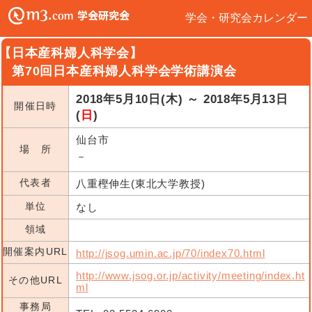
学会・研究会カレンダー
【日本産科婦人科学会】
第70回日本産科婦人科学会学術講演会
2018年5月10日(木) ～ 2018年5月13日
開催日時
(
日
)
仙台市
場 所
－
代表者
八重樫伸生(東北大学教授)
単位
なし
領域
開催案内URL
http://jsog.umin.ac.jp/70/index70.html
http://www.jsog.or.jp/activity/meeting/index.ht
その他URL
ml
事務局