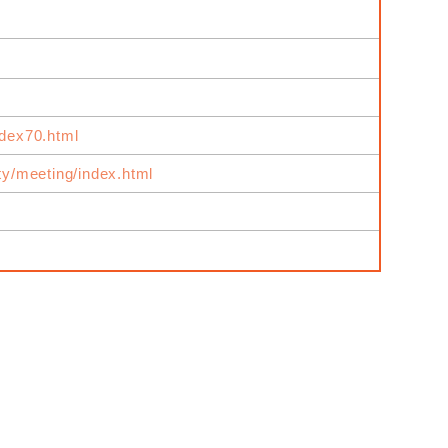
ndex70.html
ity/meeting/index.html