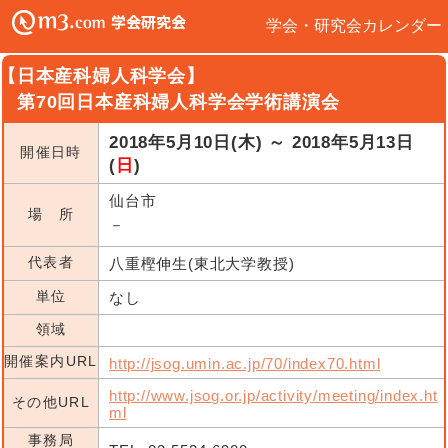
学会・研究会カレンダー
【日本産科婦人科学会】
第70回日本産科婦人科学会学術講演会
2018年5月10日(木) ～ 2018年5月13日
開催日時
(
日
)
仙台市
場 所
－
代表者
八重樫伸生(東北大学教授)
単位
なし
領域
開催案内URL
http://jsog.umin.ac.jp/70/index70.html
http://www.jsog.or.jp/activity/meeting/index.ht
その他URL
ml
事務局