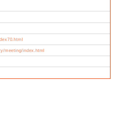
ndex70.html
ity/meeting/index.html