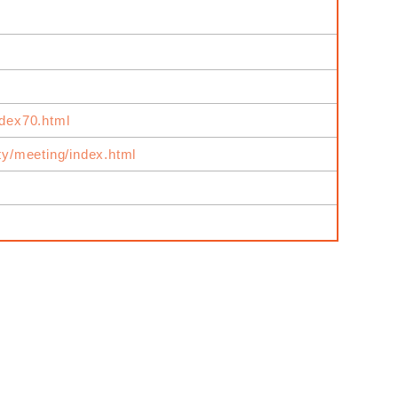
ndex70.html
ity/meeting/index.html