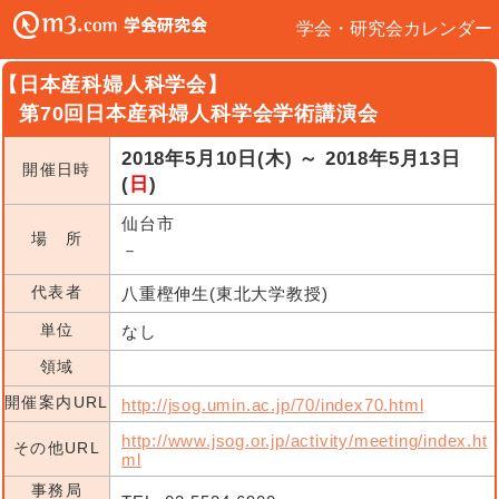
学会・研究会カレンダー
【日本産科婦人科学会】
第70回日本産科婦人科学会学術講演会
2018年5月10日(木) ～ 2018年5月13日
開催日時
(
日
)
仙台市
場 所
－
代表者
八重樫伸生(東北大学教授)
単位
なし
領域
開催案内URL
http://jsog.umin.ac.jp/70/index70.html
http://www.jsog.or.jp/activity/meeting/index.ht
その他URL
ml
事務局