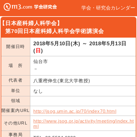
学会・研究会カレンダー
【日本産科婦人科学会】
第70回日本産科婦人科学会学術講演会
2018年5月10日(木) ～ 2018年5月13日
開催日時
(
日
)
仙台市
場 所
－
代表者
八重樫伸生(東北大学教授)
単位
なし
領域
開催案内URL
http://jsog.umin.ac.jp/70/index70.html
http://www.jsog.or.jp/activity/meeting/index.ht
その他URL
ml
事務局