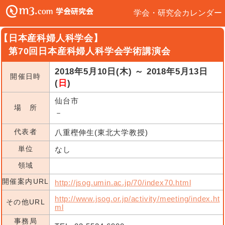
学会・研究会カレンダー
【日本産科婦人科学会】
第70回日本産科婦人科学会学術講演会
2018年5月10日(木) ～ 2018年5月13日
開催日時
(
日
)
仙台市
場 所
－
代表者
八重樫伸生(東北大学教授)
単位
なし
領域
開催案内URL
http://jsog.umin.ac.jp/70/index70.html
http://www.jsog.or.jp/activity/meeting/index.ht
その他URL
ml
事務局