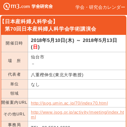
学会・研究会カレンダー
【日本産科婦人科学会】
第70回日本産科婦人科学会学術講演会
2018年5月10日(木) ～ 2018年5月13日
開催日時
(
日
)
仙台市
場 所
－
代表者
八重樫伸生(東北大学教授)
単位
なし
領域
開催案内URL
http://jsog.umin.ac.jp/70/index70.html
http://www.jsog.or.jp/activity/meeting/index.ht
その他URL
ml
事務局