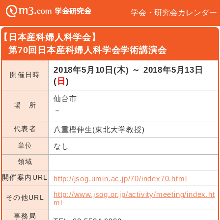
学会・研究会カレンダー
【日本産科婦人科学会】
第70回日本産科婦人科学会学術講演会
2018年5月10日(木) ～ 2018年5月13日
開催日時
(
日
)
仙台市
場 所
－
代表者
八重樫伸生(東北大学教授)
単位
なし
領域
開催案内URL
http://jsog.umin.ac.jp/70/index70.html
http://www.jsog.or.jp/activity/meeting/index.ht
その他URL
ml
事務局