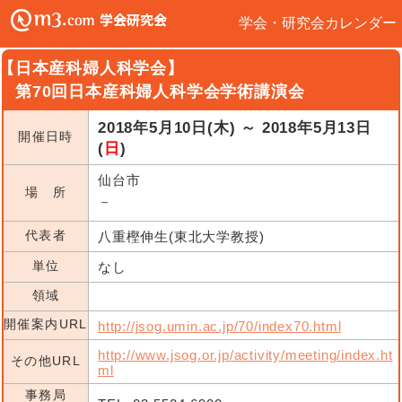
学会・研究会カレンダー
【日本産科婦人科学会】
第70回日本産科婦人科学会学術講演会
2018年5月10日(木) ～ 2018年5月13日
開催日時
(
日
)
仙台市
場 所
－
代表者
八重樫伸生(東北大学教授)
単位
なし
領域
開催案内URL
http://jsog.umin.ac.jp/70/index70.html
http://www.jsog.or.jp/activity/meeting/index.ht
その他URL
ml
事務局