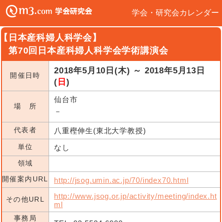
学会・研究会カレンダー
【日本産科婦人科学会】
第70回日本産科婦人科学会学術講演会
2018年5月10日(木) ～ 2018年5月13日
開催日時
(
日
)
仙台市
場 所
－
代表者
八重樫伸生(東北大学教授)
単位
なし
領域
開催案内URL
http://jsog.umin.ac.jp/70/index70.html
http://www.jsog.or.jp/activity/meeting/index.ht
その他URL
ml
事務局