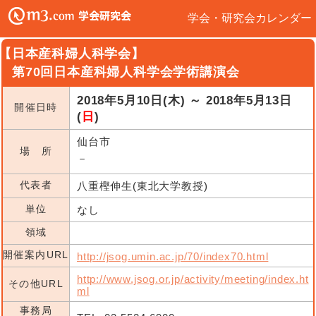
学会・研究会カレンダー
【日本産科婦人科学会】
第70回日本産科婦人科学会学術講演会
2018年5月10日(木) ～ 2018年5月13日
開催日時
(
日
)
仙台市
場 所
－
代表者
八重樫伸生(東北大学教授)
単位
なし
領域
開催案内URL
http://jsog.umin.ac.jp/70/index70.html
http://www.jsog.or.jp/activity/meeting/index.ht
その他URL
ml
事務局