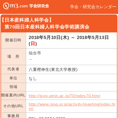
学会・研究会カレンダー
【日本産科婦人科学会】
第70回日本産科婦人科学会学術講演会
2018年5月10日(木) ～ 2018年5月13日
開催日時
(
日
)
仙台市
場 所
－
代表者
八重樫伸生(東北大学教授)
単位
なし
領域
開催案内URL
http://jsog.umin.ac.jp/70/index70.html
http://www.jsog.or.jp/activity/meeting/index.ht
その他URL
ml
事務局