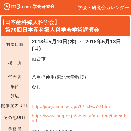
学会・研究会カレンダー
【日本産科婦人科学会】
第70回日本産科婦人科学会学術講演会
2018年5月10日(木) ～ 2018年5月13日
開催日時
(
日
)
仙台市
場 所
－
代表者
八重樫伸生(東北大学教授)
単位
なし
領域
開催案内URL
http://jsog.umin.ac.jp/70/index70.html
http://www.jsog.or.jp/activity/meeting/index.ht
その他URL
ml
事務局