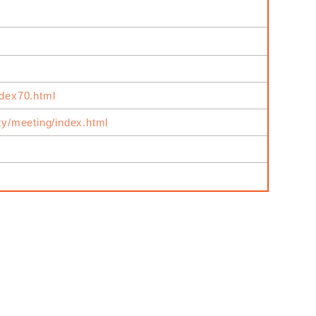
ndex70.html
ity/meeting/index.html