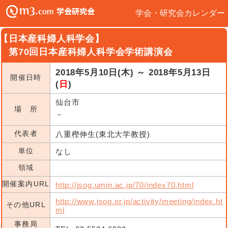
学会・研究会カレンダー
【日本産科婦人科学会】
第70回日本産科婦人科学会学術講演会
2018年5月10日(木) ～ 2018年5月13日
開催日時
(
日
)
仙台市
場 所
－
代表者
八重樫伸生(東北大学教授)
単位
なし
領域
開催案内URL
http://jsog.umin.ac.jp/70/index70.html
http://www.jsog.or.jp/activity/meeting/index.ht
その他URL
ml
事務局