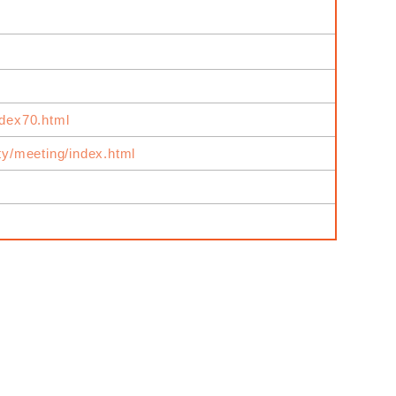
ndex70.html
ity/meeting/index.html