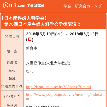
学会・研究会カレンダー
【日本産科婦人科学会】
第70回日本産科婦人科学会学術講演会
2018年5月10日(木) ～ 2018年5月13日
開催日時
(
日
)
仙台市
場 所
－
代表者
八重樫伸生(東北大学教授)
単位
なし
領域
開催案内URL
http://jsog.umin.ac.jp/70/index70.html
http://www.jsog.or.jp/activity/meeting/index.ht
その他URL
ml
事務局