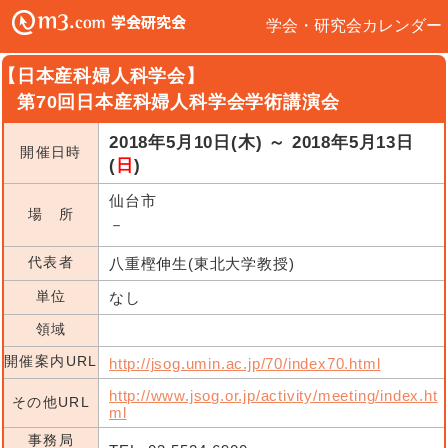
学会・研究会カレンダー
【日本産科婦人科学会】
第70回日本産科婦人科学会学術講演会
2018年5月10日(木) ～ 2018年5月13日
開催日時
(
日
)
仙台市
場 所
－
代表者
八重樫伸生(東北大学教授)
単位
なし
領域
開催案内URL
http://jsog.umin.ac.jp/70/index70.html
http://www.jsog.or.jp/activity/meeting/index.ht
その他URL
ml
事務局