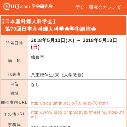
学会・研究会カレンダー
【日本産科婦人科学会】
第70回日本産科婦人科学会学術講演会
2018年5月10日(木) ～ 2018年5月13日
開催日時
(
日
)
仙台市
場 所
－
代表者
八重樫伸生(東北大学教授)
単位
なし
領域
開催案内URL
http://jsog.umin.ac.jp/70/index70.html
http://www.jsog.or.jp/activity/meeting/index.ht
その他URL
ml
事務局