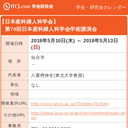
学会・研究会カレンダー
【日本産科婦人科学会】
第70回日本産科婦人科学会学術講演会
2018年5月10日(木) ～ 2018年5月13日
開催日時
(
日
)
仙台市
場 所
－
代表者
八重樫伸生(東北大学教授)
単位
なし
領域
開催案内URL
http://jsog.umin.ac.jp/70/index70.html
http://www.jsog.or.jp/activity/meeting/index.ht
その他URL
ml
事務局