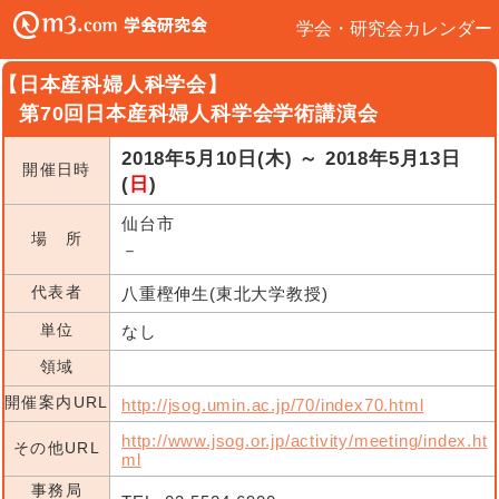
学会・研究会カレンダー
【日本産科婦人科学会】
第70回日本産科婦人科学会学術講演会
2018年5月10日(木) ～ 2018年5月13日
開催日時
(
日
)
仙台市
場 所
－
代表者
八重樫伸生(東北大学教授)
単位
なし
領域
開催案内URL
http://jsog.umin.ac.jp/70/index70.html
http://www.jsog.or.jp/activity/meeting/index.ht
その他URL
ml
事務局